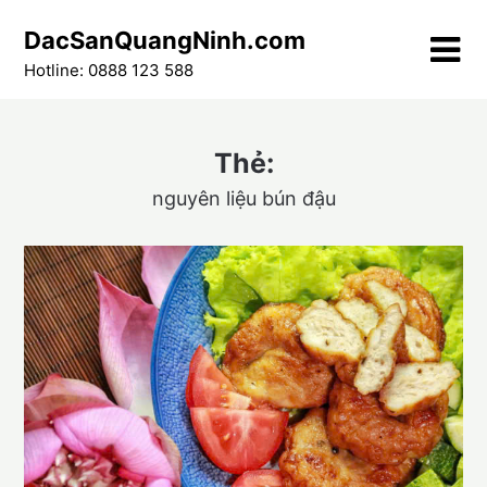
Skip
DacSanQuangNinh.com
to
content
Hotline: 0888 123 588
Thẻ:
nguyên liệu bún đậu