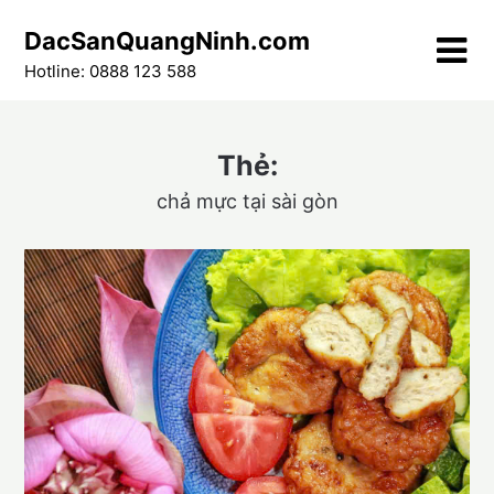
Skip
DacSanQuangNinh.com
to
content
Hotline: 0888 123 588
Thẻ:
chả mực tại sài gòn