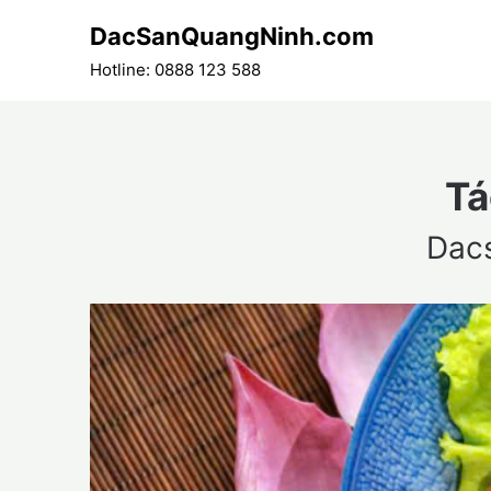
Skip
DacSanQuangNinh.com
to
content
Hotline: 0888 123 588
Tá
Dac