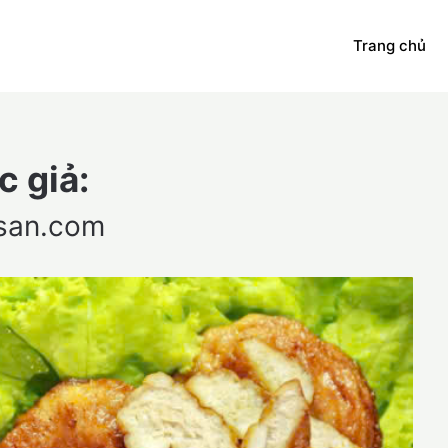
Trang chủ
c giả:
san.com